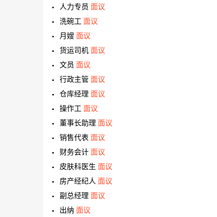
人力专员
面议
洗碗工
面议
月嫂
面议
货运司机
面议
文员
面议
行政主管
面议
仓库经理
面议
操作工
面议
董事长助理
面议
销售代表
面议
财务会计
面议
皮肤科医生
面议
房产经纪人
面议
副总经理
面议
出纳
面议