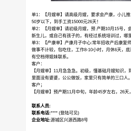
单1：【月嫂单】请高级月嫂，要求会产康，小儿推
50岁以下，到手工资15000元26天！
单2：【月嫂单】请初级月嫂，预 产期10月15号
新生儿，或自己有孩子的，有经过系统培训过，哪里人
单3：【产康单】产康月子中心:常年招收产后康复
做事不计较，包吃住，工作8-10小时，月休6天，底薪
有空档得姐妹联系。
客户：
【月嫂单】11月急急急。初级，懂基础月嫂知识，到手
里面没有婆婆，公公做饭，家里只有简单的三口人
客户；
【月嫂单】预产期11月中旬，年龄45岁左右，26
联系人员:
联系电话:
****
(登陆可见)
企业地址:
源城区兴源西路8号