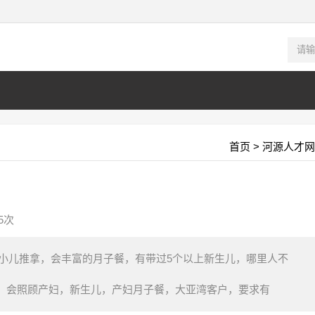
首页
>
河源人才网
5次
小儿推拿，会丰富的月子餐，有带过5个以上新生儿，哪里人不
5号，会照顾产妇，新生儿，产妇月子餐，大亚湾客户，要求有