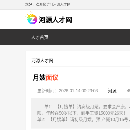
您好，欢迎您访问河源人才网
河源人才网
人才首页
河源人才网
月嫂
面议
更新时间：2026-01-14 00:23:03
河源
4
单1：【月嫂单】请高级月嫂，要求会产康，
限，年龄在50岁以下，到手工资15000元26天！
单2：【月嫂单】请初级月嫂，预 产期10月1