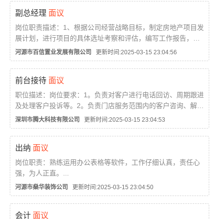
副总经理
面议
岗位职责描述：1、根据公司经营战略目标，制定房地产项目发
展计划，进行项目的具体选址考察和评估，编写工作报告，进
行项目决策，负责项目的沟通谈判工作。2、按照工程开发计划
河源市百信置业发展有限公司
更新时间:2025-03-15 23:04:56
对前期、设计、营销、成本、财务、质量、进度、安...
前台接待
面议
职位描述：岗位要求：1。负责对客户进行电话回访、周期跟进
及处理客户投诉等。2。负责门店服务范围内的客户咨询、解
答，上门客户的接待、受理与解释工作。3。负责客户手机维修
深圳市腾大科技有限公司
更新时间:2025-03-15 23:04:53
进度的查询、跟进。任职要求：1。男女不限，大专...
出纳
面议
岗位职责：熟练运用办公表格等软件，工作仔细认真，责任心
强，为人正直。...
河源市燊华装饰公司
更新时间:2025-03-15 23:04:50
会计
面议