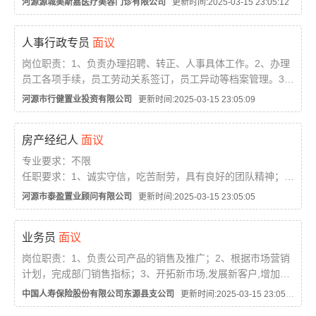
河源源城美斯嘉医疗美容门诊有限公司
更新时间:2025-03-15 23:05:12
错；
3、做好与顾客的良好沟通，与现场咨询做好营销与治疗工作；
人事行政专员
面议
4、妥善使用和保管美容设备、器材，保证其使用质...
岗位职责：1、负责办理招聘、转正、人事具体工作。2、办理
员工各项手续，员工劳动关系签订，员工异动等档案管理。3、
负责员工考勤考核。4、行政物资保管与发放，办公固定资产管
河源市行健置业投资有限公司
更新时间:2025-03-15 23:05:09
理，办公家具、设备设施维护、报修等。5、参与公...
房产经纪人
面议
专业要求：不限
任职要求：1、诚实守信，吃苦耐劳，具有良好的团队精神；
2、能承受较强的工作压力，愿意挑战高薪；
河源市泰盈置业顾问有限公司
更新时间:2025-03-15 23:05:05
3、普通话流利。...
业务员
面议
岗位职责：1、负责公司产品的销售及推广；2、根据市场营销
计划，完成部门销售指标；3、开拓新市场,发展新客户,增加产
品销售范围；4、负责辖区市场信息的收集及竞争对手的分析；
中国人寿保险股份有限公司东源县支公司
更新时间:2025-03-15 23:05:00
5、负责销售区域内销售活动的策划和执行，完成销售任...