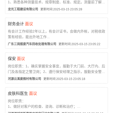
1、熟悉各种测量技术、规章制度、标准、规定。测量前了解设
计意图，理解和校核图纸，了解施工部署，参与制定测量放线
龙光工程建设有限公司
更新时间:2025-03-15 23:05:28
方案。
财务会计
面议
2、负责各项测量闭合、标高、坐标、定位、放线、角度、引线
的原始数据，资料...
有会计工作经验2年以上，有会计证书，会做内外帐，对税收政
策有经验，能出外地工作...
广东三润报废汽车回收处理有限公司
更新时间:2025-03-15 23:05:22
保安
面议
岗位职责：1、确实掌握安全事宜，服勤于大门前、大厅内、后
门及各指定之警卫岗；2、遵行保安经理之指示，服勤安全警卫
勤务，确保财产与顾客安全。任职资格：1、18—30周岁，身
河源云溪度假村有限公司
更新时间:2025-03-15 23:05:18
高170CM以上，身体健康，容貌端正；2、熟悉安全制度及安
全器...
皮肤科医生
面议
岗位职责：
1、做好对客户的检查、咨询、诊断和治疗；
2、严格按照本科室各项规章制度和工作流程操作，防止业务差