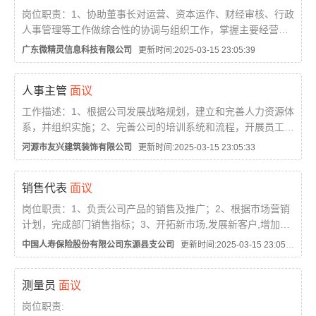
岗位职责：1、协助董事长对运营、资本运作、财经审核、行政
人事管理等工作做综合性的协调与组织工作，掌握主要经营活
动情况；2、设计公司股权分配方案、起草与发布公司决议文
广东微精灵信息科技有限公司
更新时间:2025-03-15 23:05:39
件；3、协助董事长开展各项工作，处理日常事务；4、...
人事主管
面议
工作描述：1、根据公司发展战略规划，建立和完善人力资源体
系，并组织实施；2、完善公司的培训系统和流程，开展员工培
训的工作； 3、对公司组织架构的调整提供合理建议；4、根据
河源市友兴建筑装饰有限公司
更新时间:2025-03-15 23:05:33
公司发展，拟定人力资源需求、开发、配置计划及各部门...
销售代表
面议
岗位职责：1、负责公司产品的销售及推广；2、根据市场营销
计划，完成部门销售指标；3、开拓新市场,发展新客户,增加产
品销售范围；4、负责辖区市场信息的收集及竞争对手的分析；
中国人寿保险股份有限公司东源县支公司
更新时间:2025-03-15 23:05:30
5、负责销售区域内销售活动的策划和执行，完成销售任...
测量员
面议
岗位职责: