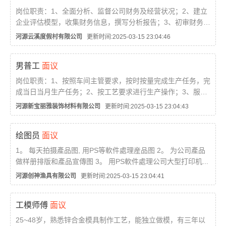
岗位职责：1、全面分析、监督公司财务及经营状况；2、建立
企业评估模型，收集财务信息，撰写分析报告；3、初审财务报
表，提供初审意见；4、审定实施的财务方案，提出改进意见和
河源云溪度假村有限公司
更新时间:2025-03-15 23:04:46
决策支持；5、研究分析公司成本收益情况；6、协助和配合
预...
男普工
面议
岗位职责：1、按照车间主管要求，按时按量完成生产任务，完
成当日当月生产任务；2、按工艺要求进行生产操作；3、服从
领导安排，完成本岗以外的技术学习任务；4、完成领导交办的
河源新宝丽雅装饰材料有限公司
更新时间:2025-03-15 23:04:43
临时工作。任职资格：1、25周岁以上，初中以上学历；2、
吃...
绘图员
面议
1。 每天拍摄產品图, 用PS等軟件處理産品图 2。 为公司產品
做样册排版和產品宣傳图 3。 用PS軟件處理公司大型打印机...
河源创神渔具有限公司
更新时间:2025-03-15 23:04:41
工模师傅
面议
25~48岁，熟悉锌合金模具制作工艺，能独立做模，有三年以